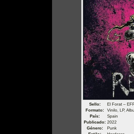
Sello:
El Forat – EF
Formato:
Vinilo, LP, Al
País:
Spain
Publicado:
2022
Género:
Punk