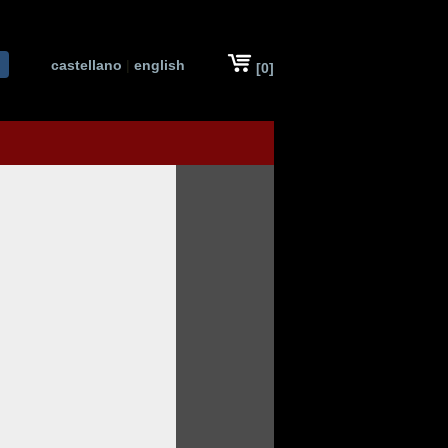
castellano
|
english
[0]