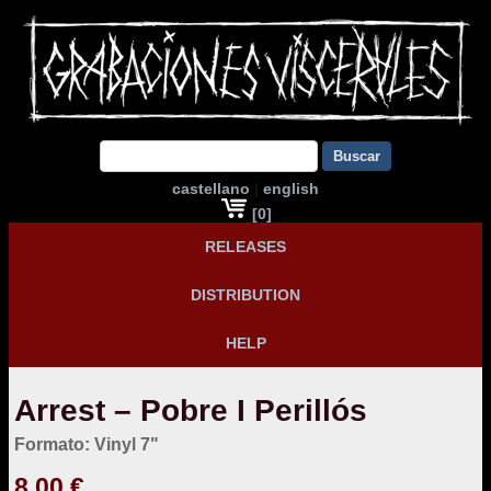
Buscar
castellano
|
english
[0]
RELEASES
DISTRIBUTION
HELP
Arrest – Pobre I Perillós
Formato: Vinyl 7"
8,00 €