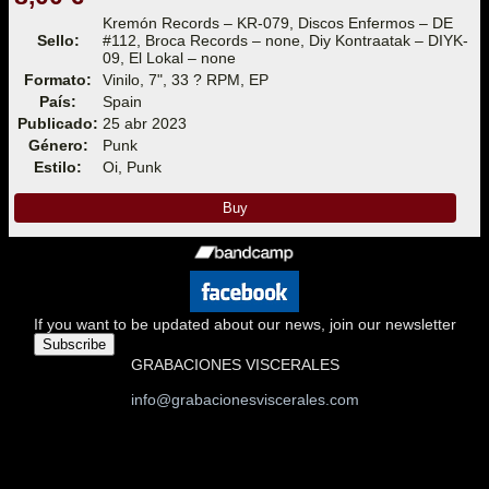
Kremón Records – KR-079, Discos Enfermos – DE
Sello:
#112, Broca Records – none, Diy Kontraatak – DIYK-
09, El Lokal – none
Formato:
Vinilo, 7", 33 ? RPM, EP
País:
Spain
Publicado:
25 abr 2023
Género:
Punk
Estilo:
Oi, Punk
Buy
If you want to be updated about our news, join our newsletter
Subscribe
GRABACIONES VISCERALES
info@grabacionesviscerales.com