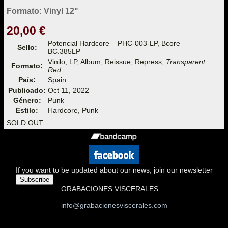
Formato: Vinyl 12"
20,00 €
Potencial Hardcore – PHC-003-LP, Bcore –
Sello:
BC.385LP
Vinilo, LP, Album, Reissue, Repress,
Transparent
Formato:
Red
País:
Spain
Publicado:
Oct 11, 2022
Género:
Punk
Estilo:
Hardcore, Punk
SOLD OUT
If you want to be updated about our news, join our newsletter
Subscribe
GRABACIONES VISCERALES
info@grabacionesviscerales.com