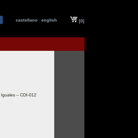
castellano
|
english
[0]
 Iguales – CDI-012