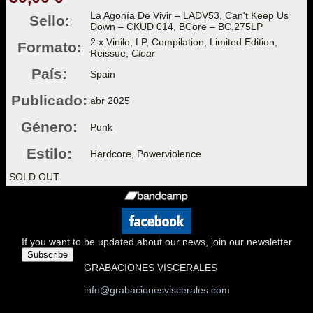
La Agonía De Vivir – LADV53, Can't Keep Us
Sello:
Down – CKUD 014, BCore – BC.275LP
2 x Vinilo, LP, Compilation, Limited Edition,
Formato:
Reissue,
Clear
País:
Spain
Publicado:
abr 2025
Género:
Punk
Estilo:
Hardcore, Powerviolence
SOLD OUT
If you want to be updated about our news, join our newsletter
Subscribe
GRABACIONES VISCERALES
info@grabacionesviscerales.com